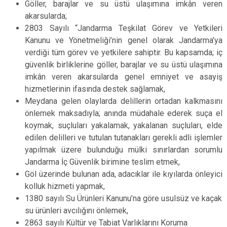
Göller, barajlar ve su üstü ulaşımına imkân veren
akarsularda;
2803 Sayılı “Jandarma Teşkilat Görev ve Yetkileri
Kanunu ve Yönetmeliği’nin genel olarak Jandarma’ya
verdiği tüm görev ve yetkilere sahiptir. Bu kapsamda; iç
güvenlik birliklerine göller, barajlar ve su üstü ulaşımına
imkân veren akarsularda genel emniyet ve asayiş
hizmetlerinin ifasında destek sağlamak,
Meydana gelen olaylarda delillerin ortadan kalkmasını
önlemek maksadıyla; anında müdahale ederek suça el
koymak, suçluları yakalamak, yakalanan suçluları, elde
edilen delilleri ve tutulan tutanakları gerekli adli işlemler
yapılmak üzere bulunduğu mülki sınırlardan sorumlu
Jandarma İç Güvenlik birimine teslim etmek,
Göl üzerinde bulunan ada, adacıklar ile kıyılarda önleyici
kolluk hizmeti yapmak,
1380 sayılı Su Ürünleri Kanunu’na göre usulsüz ve kaçak
su ürünleri avcılığını önlemek,
2863 sayılı Kültür ve Tabiat Varlıklarını Koruma