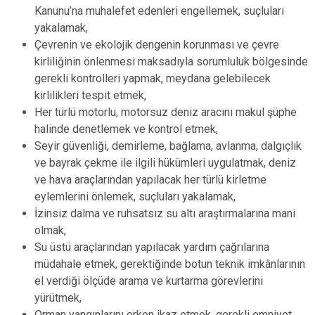
Kanunu’na muhalefet edenleri engellemek, suçluları
yakalamak,
Çevrenin ve ekolojik dengenin korunması ve çevre
kirliliğinin önlenmesi maksadıyla sorumluluk bölgesinde
gerekli kontrolleri yapmak, meydana gelebilecek
kirlilikleri tespit etmek,
Her türlü motorlu, motorsuz deniz aracını makul şüphe
halinde denetlemek ve kontrol etmek,
Seyir güvenliği, demirleme, bağlama, avlanma, dalgıçlık
ve bayrak çekme ile ilgili hükümleri uygulatmak, deniz
ve hava araçlarından yapılacak her türlü kirletme
eylemlerini önlemek, suçluları yakalamak,
İzinsiz dalma ve ruhsatsız su altı araştırmalarına mani
olmak,
Su üstü araçlarından yapılacak yardım çağrılarına
müdahale etmek, gerektiğinde botun teknik imkânlarının
el verdiği ölçüde arama ve kurtarma görevlerini
yürütmek,
Orman yangınlarını erken ikaz etmek, gerekli emniyet