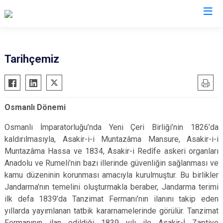
İl Jandarma Komutanlıkları
Tarihçemiz
Osmanlı Dönemi
Osmanlı İmparatorluğu’nda Yeni Çeri Birliği’nin 1826’da
kaldırılmasıyla, Asakir-i-i Muntazâma Mansure, Asakir-i-i
Muntazâma Hassa ve 1834, Asakir-i Redîfe askeri organları
Anadolu ve Rumeli’nin bazı illerinde güvenliğin sağlanması ve
kamu düzeninin korunması amacıyla kurulmuştur. Bu birlikler
Jandarma’nın temelini oluşturmakla beraber, Jandarma terimi
ilk defa 1839’da Tanzimat Fermanı’nın ilanını takip eden
yıllarda yayımlanan tatbik kararnamelerinde görülür. Tanzimat
Fermanının ilan edildiği 1839 yılı ile Asakir-İ Zaptiye