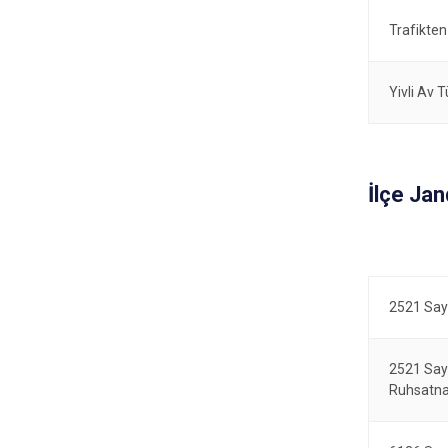
Trafikten
Yivli Av 
İlçe Ja
2521 Sayı
2521 Say
Ruhsatn