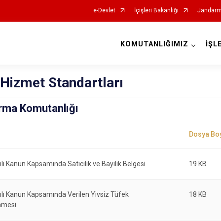
e-Devlet
İçişleri Bakanlığı
Jandarm
KOMUTANLIĞIMIZ
İŞL
İl Jandarma Komutanlıkları
Hizmet Standartları
arma Komutanlığı
lı Kanun Kapsamında Satıcılık ve Bayilik Belgesi
19 KB
ılı Kanun Kapsamında Verilen Yivsiz Tüfek
18 KB
amesi