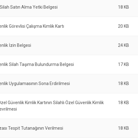
ilah Satın Alma Yetki Belgesi
18 KB
nlik Görevlisi Çalışma Kimlik Kartı
20 KB
nlik İzin Belgesi
24 KB
enlik Silah Taşıma Bulundurma Belgesi
17 KB
nlik Uygulamasının Sona Erdirilmesi
18 KB
Özel Güvenlik Kimlik Kartının Silahlı Özel Güvenlik Kimlik
18 KB
evrilmesi
zası Tespit Tutanağının Verilmesi
18 KB