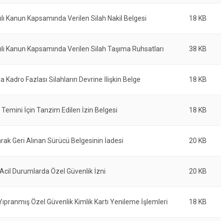
lı Kanun Kapsamında Verilen Silah Nakil Belgesi
18 KB
lı Kanun Kapsamında Verilen Silah Taşıma Ruhsatları
38 KB
a Kadro Fazlası Silahların Devrine İlişkin Belge
18 KB
n Temini İçin Tanzim Edilen İzin Belgesi
18 KB
arak Geri Alınan Sürücü Belgesinin İadesi
20 KB
 Acil Durumlarda Özel Güvenlik İzni
20 KB
Yıpranmış Özel Güvenlik Kimlik Kartı Yenileme İşlemleri
18 KB