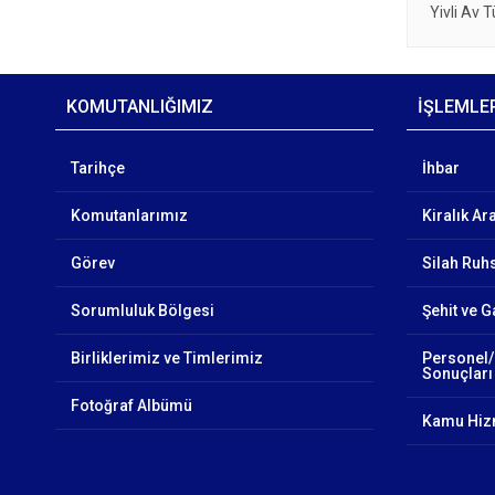
Yivli Av 
KOMUTANLIĞIMIZ
İŞLEMLE
Tarihçe
İhbar
Komutanlarımız
Kiralık Ar
Görev
Silah Ruhs
Sorumluluk Bölgesi
Şehit ve G
Birliklerimiz ve Timlerimiz
Personel/
Sonuçları
Fotoğraf Albümü
Kamu Hizm