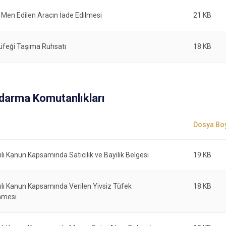
 Men Edilen Aracın İade Edilmesi
21 KB
Tüfeği Taşıma Ruhsatı
18 KB
ndarma Komutanlıkları
lı Kanun Kapsamında Satıcılık ve Bayilik Belgesi
19 KB
ılı Kanun Kapsamında Verilen Yivsiz Tüfek
18 KB
amesi