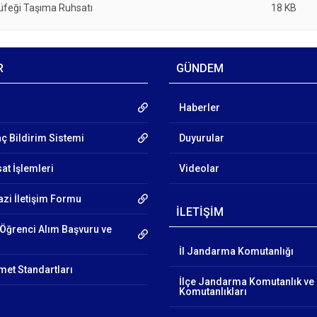
Tüfeği Taşıma Ruhsatı
18 KB
R
GÜNDEM
Haberler
aç Bildirim Sistemi
Duyurular
at İşlemleri
Videolar
azi İletişim Formu
İLETİŞİM
Öğrenci Alım Başvuru ve
İl Jandarma Komutanlığı
et Standartları
İlçe Jandarma Komutanlık ve
Komutanlıkları