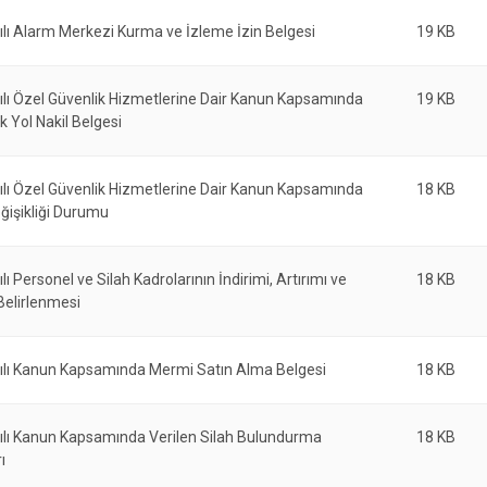
lı Alarm Merkezi Kurma ve İzleme İzin Belgesi
19 KB
ılı Özel Güvenlik Hizmetlerine Dair Kanun Kapsamında
19 KB
ek Yol Nakil Belgesi
ılı Özel Güvenlik Hizmetlerine Dair Kanun Kapsamında
18 KB
ğişikliği Durumu
lı Personel ve Silah Kadrolarının İndirimi, Artırımı ve
18 KB
Belirlenmesi
ılı Kanun Kapsamında Mermi Satın Alma Belgesi
18 KB
ılı Kanun Kapsamında Verilen Silah Bulundurma
18 KB
ı