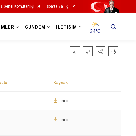
a Genel Komutanlığı
Isparta Valiliği
EMLER
GÜNDEM
İLETİŞİM
34
°C
indir
indir