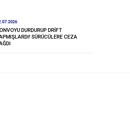
2.07.2026
22.07.2026
ONVOYU DURDURUP DRİFT
ISPARTA’
APMIŞLARDI! SÜRÜCÜLERE CEZA
KAZI OPE
AĞDI