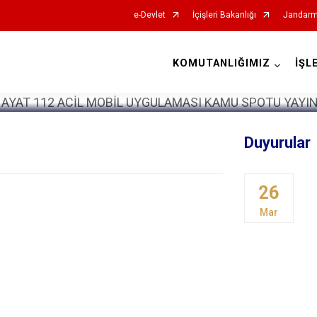
e-Devlet
İçişleri Bakanlığı
Jandarm
KOMUTANLIĞIMIZ
İŞL
İl Jandarma Komutanlıkları
Duyurular
26
Mar