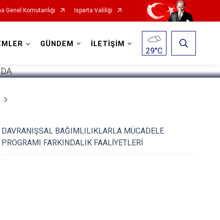
a Genel Komutanlığı
Isparta Valiliği
1
/
5
EMLER
GÜNDEM
İLETİŞİM
29
°C
DAVRANIŞSAL BAĞIMLILIKLARLA MÜCADELE
PROGRAMI FARKINDALIK FAALİYETLERİ